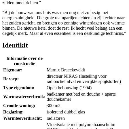
zuiden moet richten."
"Bij de bouw van ons huis was men nog niet zo bezig met
energiezuinigheid. Die grote raampartijen achteraan zijn echter naar
het zuiden gericht, en brengen op zonnige winterdagen ook warmte
binnen. De nieuwe ketel doet de rest. Ik hecht veel belang aan een
degelijk merk. Maar al even essentieel is een deskundige technicus."
Identikit
Informatie over de
constructie
Eigenaar:
Marnix Braeckeveldt
directeur NIRAS (Instelling voor
Beroep:
radioactief afval en verrijkte splijtstoffen)
Type eigendom:
Open bebouwing (1994)
badkamer met bad en douche + aparte
Warmwaterverbruik:
douchekamer
Grootte woning:
300 m2
Beglazing:
isolerend dubbel glas
Warmteoverdracht:
radiatoren
Vloerisolatie met polyurethaanschuim