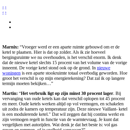
‹
›
‹
›
Marnix:
“Vroeger werd er een aparte ruimte gebouwd om er de
ketel te plaatsen. Hier is dat op zolder. Als ik zie hoeveel
bergingsruimte we nu overhouden, is het verschil enorm. Ik denk
dat de nieuwe ketel slechts 15 procent van het volume van de vorige
inneemt. De vorige ketel stond ook op de grond. In
nieuwe
woningen
is een aparte stookruimte totaal overbodig geworden. Hoe
groot het verschil is op mijn energierekening? Dat zal ik op langere
termijn moeten bekijken…”
Martin:
“
Het verbruik ligt op zijn minst 30 procent lager
. Bij
vervanging van oude ketels kan dat verschil oplopen tot 45 procent
en meer. Oude ketels werken altijd op vol vermogen, en schakelen
uit zodra de kamers op temperatuur zijn. Deze nieuwe Vaillant- ketel
is een modulerende ketel." Dat wil zeggen dat hij continu werkt en
zijn vermogen regelt in functie van de warmtevraag. Je kunt dat
vergelijken met autorijden. Wat denk je dat het beste is: vol gas
geven en remmen, of je snelheid aanpassen?”