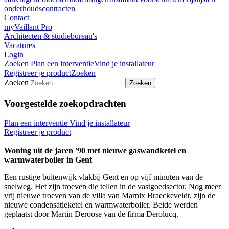
onderhoudscontracten
Contact
myVaillant Pro
Architecten & studiebureau's
Vacatures
Login
Zoeken
Plan een interventie
Vind je installateur
Registreer je product
Zoeken
Zoeken
Zoeken
Voorgestelde zoekopdrachten
Plan een interventie
Vind je installateur
Registreer je product
Woning uit de jaren '90 met nieuwe gaswandketel en
warmwaterboiler in Gent
Een rustige buitenwijk vlakbij Gent en op vijf minuten van de
snelweg. Het zijn troeven die tellen in de vastgoedsector. Nog meer
vrij nieuwe troeven van de villa van Marnix Braeckeveldt, zijn de
nieuwe condensatieketel en warmwaterboiler. Beide werden
geplaatst door Martin Deroose van de firma Derolucq.