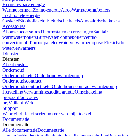
Hernieuwbare energie
Warmtepompen
Zonne-energie
Airco
Warmtepompboilers
Traditionele energie
Gasketel
Stookolieketel
Elektrische ketels
Atmosferische ketels
Accessoires
Al onze accessoires
Thermostaten en regelingen
Sanitair
warmwaterboilers
Buffervaten
Zonneboiler
Ventilo-
convectoren
Infraroodpanelen
Waterverwarmer op gas
Elektrische
waterverwarmers
Diensten
Diensten
Alle diensten
Onderhoud
Onderhoud ketel
Onderhoud warmtepomp
Onderhoudscontract
Onderhoudscontract ketel
Onderhoudscontract warmtepomp
Herstelling
Verwarmingsaudit
Garantie
Omschakeling
propaan
Foutcodes
myVaillant Web
Support
Waar vind ik het serienummer van mijn toestel
Documentatie
Documentatie
Alle documentatie
Documentatie
aanvragen
Folders
Handleidingen
Installatievoorschriften
Prijslijsten