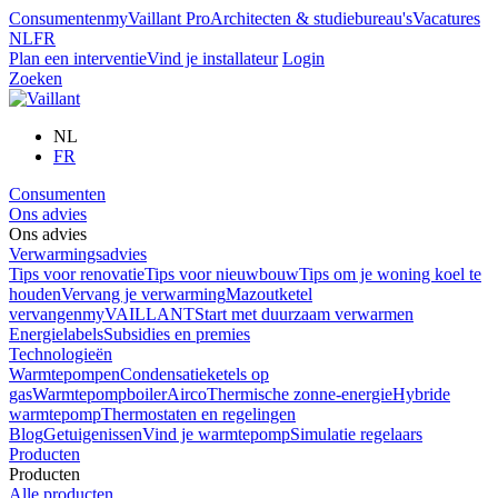
Consumenten
myVaillant Pro
Architecten & studiebureau's
Vacatures
NL
FR
Plan een interventie
Vind je installateur
Login
Zoeken
NL
FR
Consumenten
Ons advies
Ons advies
Verwarmingsadvies
Tips voor renovatie
Tips voor nieuwbouw
Tips om je woning koel te
houden
Vervang je verwarming
Mazoutketel
vervangen
myVAILLANT
Start met duurzaam verwarmen
Energielabels
Subsidies en premies
Technologieën
Warmtepompen
Condensatieketels op
gas
Warmtepompboiler
Airco
Thermische zonne-energie
Hybride
warmtepomp
Thermostaten en regelingen
Blog
Getuigenissen
Vind je warmtepomp
Simulatie regelaars
Producten
Producten
Alle producten