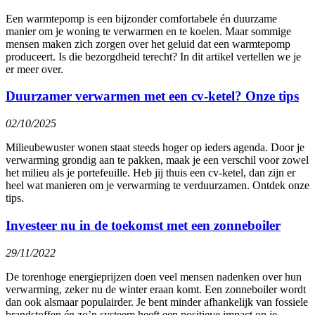
Een warmtepomp is een bijzonder comfortabele én duurzame
manier om je woning te verwarmen en te koelen. Maar sommige
mensen maken zich zorgen over het geluid dat een warmtepomp
produceert. Is die bezorgdheid terecht? In dit artikel vertellen we je
er meer over.
Duurzamer verwarmen met een cv-ketel? Onze tips
02/10/2025
Milieubewuster wonen staat steeds hoger op ieders agenda. Door je
verwarming grondig aan te pakken, maak je een verschil voor zowel
het milieu als je portefeuille. Heb jij thuis een cv-ketel, dan zijn er
heel wat manieren om je verwarming te verduurzamen. Ontdek onze
tips.
Investeer nu in de toekomst met een zonneboiler
29/11/2022
De torenhoge energieprijzen doen veel mensen nadenken over hun
verwarming, zeker nu de winter eraan komt. Een zonneboiler wordt
dan ook alsmaar populairder. Je bent minder afhankelijk van fossiele
brandstoffen én zo’n systeem heeft een positieve impact op je