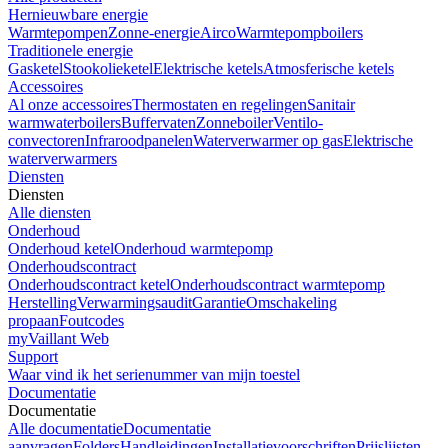
Hernieuwbare energie
Warmtepompen
Zonne-energie
Airco
Warmtepompboilers
Traditionele energie
Gasketel
Stookolieketel
Elektrische ketels
Atmosferische ketels
Accessoires
Al onze accessoires
Thermostaten en regelingen
Sanitair
warmwaterboilers
Buffervaten
Zonneboiler
Ventilo-
convectoren
Infraroodpanelen
Waterverwarmer op gas
Elektrische
waterverwarmers
Diensten
Diensten
Alle diensten
Onderhoud
Onderhoud ketel
Onderhoud warmtepomp
Onderhoudscontract
Onderhoudscontract ketel
Onderhoudscontract warmtepomp
Herstelling
Verwarmingsaudit
Garantie
Omschakeling
propaan
Foutcodes
myVaillant Web
Support
Waar vind ik het serienummer van mijn toestel
Documentatie
Documentatie
Alle documentatie
Documentatie
aanvragen
Folders
Handleidingen
Installatievoorschriften
Prijslijsten