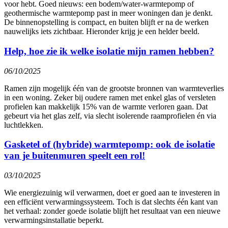
voor hebt. Goed nieuws: een bodem/water-warmtepomp of
geothermische warmtepomp past in meer woningen dan je denkt.
De binnenopstelling is compact, en buiten blijft er na de werken
nauwelijks iets zichtbaar. Hieronder krijg je een helder beeld.
Help, hoe zie ik welke isolatie mijn ramen hebben?
06/10/2025
Ramen zijn mogelijk één van de grootste bronnen van warmteverlies
in een woning. Zeker bij oudere ramen met enkel glas of versleten
profielen kan makkelijk 15% van de warmte verloren gaan. Dat
gebeurt via het glas zelf, via slecht isolerende raamprofielen én via
luchtlekken.
Gasketel of (hybride) warmtepomp: ook de isolatie
van je buitenmuren speelt een rol!
03/10/2025
Wie energiezuinig wil verwarmen, doet er goed aan te investeren in
een efficiënt verwarmingssysteem. Toch is dat slechts één kant van
het verhaal: zonder goede isolatie blijft het resultaat van een nieuwe
verwarmingsinstallatie beperkt.