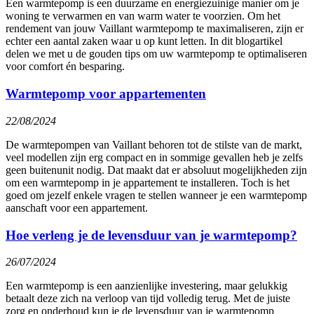
Een warmtepomp is een duurzame en energiezuinige manier om je
woning te verwarmen en van warm water te voorzien. Om het
rendement van jouw Vaillant warmtepomp te maximaliseren, zijn er
echter een aantal zaken waar u op kunt letten. In dit blogartikel
delen we met u de gouden tips om uw warmtepomp te optimaliseren
voor comfort én besparing.
Warmtepomp voor appartementen
22/08/2024
De warmtepompen van Vaillant behoren tot de stilste van de markt,
veel modellen zijn erg compact en in sommige gevallen heb je zelfs
geen buitenunit nodig. Dat maakt dat er absoluut mogelijkheden zijn
om een warmtepomp in je appartement te installeren. Toch is het
goed om jezelf enkele vragen te stellen wanneer je een warmtepomp
aanschaft voor een appartement.
Hoe verleng je de levensduur van je warmtepomp?
26/07/2024
Een warmtepomp is een aanzienlijke investering, maar gelukkig
betaalt deze zich na verloop van tijd volledig terug. Met de juiste
zorg en onderhoud kun je de levensduur van je warmtepomp