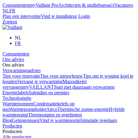
Consumenten
myVaillant Pro
Architecten & studiebureau's
Vacatures
NL
FR
Plan een interventie
Vind je installateur
Login
Zoeken
NL
FR
Consumenten
Ons advies
Ons advies
Verwarmingsadvies
Tips voor renovatie
Tips voor nieuwbouw
Tips om je woning koel te
houden
Vervang je verwarming
Mazoutketel
vervangen
myVAILLANT
Start met duurzaam verwarmen
Energielabels
Subsidies en premies
Technologieën
Warmtepompen
Condensatieketels op
gas
Warmtepompboiler
Airco
Thermische zonne-energie
Hybride
warmtepomp
Thermostaten en regelingen
Blog
Getuigenissen
Vind je warmtepomp
Simulatie regelaars
Producten
Producten
Alle producten