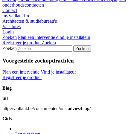
onderhoudscontracten
Contact
myVaillant Pro
Architecten & studiebureau's
Vacatures
Login
Zoeken
Plan een interventie
Vind je installateur
Registreer je product
Zoeken
Zoeken
Zoeken
Voorgestelde zoekopdrachten
Plan een interventie
Vind je installateur
Registreer je product
Blog
url
http://vaillant.be/consumenten/ons-advies/blog/
Gids
...