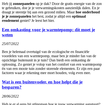
Heb jij
zonnepanelen
op je dak? Door de gratis energie van de zon
te gebruiken, doe je je verwarmingskosten aanzienlijk dalen. En je
draagt je steentje bij aan een gezond milieu. Maar
hoe onderhoud
je je zonnepanelen
het best, zodat je altijd een
optimaal
rendement
geniet? Je leest het hier.
Een omkasting voor je warmtepomp: dit moet je
weten
25/07/2022
Ben je helemaal overtuigd van de ecologische en financiële
voordelen van een warmtepomp, maar ben je minder fan van de
opzichtige buitenunit in je tuin? Dan biedt een omkasting de
oplossing. Zo geniet je volop van het comfort van een warmtepomp
én van een mooie tuin zonder storende elementen. Er zijn een paar
factoren waar je rekening mee moet houden, volg even mee.
Wat is een buitenvoeler, en hoe helpt die je
besparen?
28/06/2022
Heb je er al eens bij stilgestaan hoe je jouw verwarming aanstuurt?