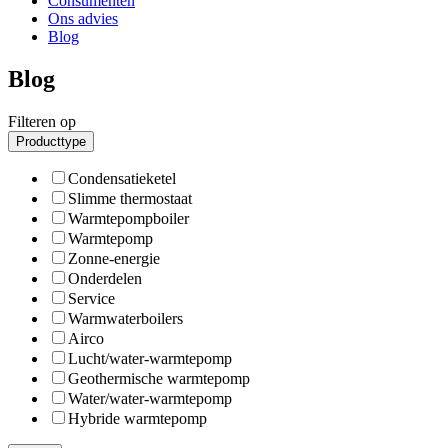
Consumenten
Ons advies
Blog
Blog
Filteren op
Producttype
Condensatieketel
Slimme thermostaat
Warmtepompboiler
Warmtepomp
Zonne-energie
Onderdelen
Service
Warmwaterboilers
Airco
Lucht/water-warmtepomp
Geothermische warmtepomp
Water/water-warmtepomp
Hybride warmtepomp