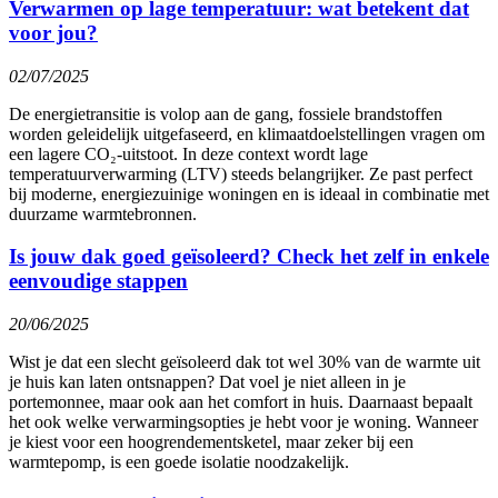
Verwarmen op lage temperatuur: wat betekent dat
voor jou?
02/07/2025
De energietransitie is volop aan de gang, fossiele brandstoffen
worden geleidelijk uitgefaseerd, en klimaatdoelstellingen vragen om
een lagere CO₂-uitstoot. In deze context wordt lage
temperatuurverwarming (LTV) steeds belangrijker. Ze past perfect
bij moderne, energiezuinige woningen en is ideaal in combinatie met
duurzame warmtebronnen.
Is jouw dak goed geïsoleerd? Check het zelf in enkele
eenvoudige stappen
20/06/2025
Wist je dat een slecht geïsoleerd dak tot wel 30% van de warmte uit
je huis kan laten ontsnappen? Dat voel je niet alleen in je
portemonnee, maar ook aan het comfort in huis. Daarnaast bepaalt
het ook welke verwarmingsopties je hebt voor je woning. Wanneer
je kiest voor een hoogrendementsketel, maar zeker bij een
warmtepomp, is een goede isolatie noodzakelijk.