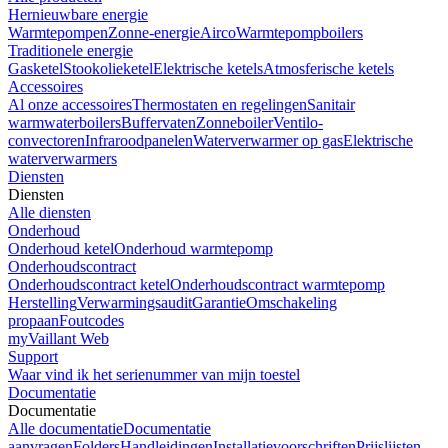
Hernieuwbare energie
Warmtepompen
Zonne-energie
Airco
Warmtepompboilers
Traditionele energie
Gasketel
Stookolieketel
Elektrische ketels
Atmosferische ketels
Accessoires
Al onze accessoires
Thermostaten en regelingen
Sanitair
warmwaterboilers
Buffervaten
Zonneboiler
Ventilo-
convectoren
Infraroodpanelen
Waterverwarmer op gas
Elektrische
waterverwarmers
Diensten
Diensten
Alle diensten
Onderhoud
Onderhoud ketel
Onderhoud warmtepomp
Onderhoudscontract
Onderhoudscontract ketel
Onderhoudscontract warmtepomp
Herstelling
Verwarmingsaudit
Garantie
Omschakeling
propaan
Foutcodes
myVaillant Web
Support
Waar vind ik het serienummer van mijn toestel
Documentatie
Documentatie
Alle documentatie
Documentatie
aanvragen
Folders
Handleidingen
Installatievoorschriften
Prijslijsten