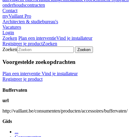
onderhoudscontracten
Contact
myVaillant Pro
Architecten & studiebureau's
Vacatures
Login
Zoeken
Plan een interventie
Vind je installateur
Registreer je product
Zoeken
Zoeken
Zoeken
Voorgestelde zoekopdrachten
Plan een interventie
Vind je installateur
Registreer je product
Buffervaten
url
http://vaillant.be/consumenten/producten/accessoires/buffervaten/
Gids
...