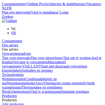
Consumenten
myVaillant Pro
Architecten & studiebureau's
Vacatures
NL
FR
Plan een interventie
Vind je installateur
Login
Zoeken
NL
FR
Consumenten
Ons advies
Ons advies
Verwarmingsadvies
Tips voor renovatie
Tips voor nieuwbouw
Tips om je woning koel te
houden
Vervang je verwarming
Mazoutketel
vervangen
myVAILLANT
Start met duurzaam verwarmen
Energielabels
Subsidies en premies
Technologieën
Warmtepompen
Condensatieketels op
gas
Warmtepompboiler
Airco
Thermische zonne-energie
Hybride
warmtepomp
Thermostaten en regelingen
Blog
Getuigenissen
Vind je warmtepomp
Simulatie regelaars
Producten
Producten
Alle producten