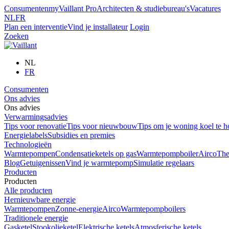
Consumenten
myVaillant Pro
Architecten & studiebureau's
Vacatures
NL
FR
Plan een interventie
Vind je installateur
Login
Zoeken
NL
FR
Consumenten
Ons advies
Ons advies
Verwarmingsadvies
Tips voor renovatie
Tips voor nieuwbouw
Tips om je woning koel te 
Energielabels
Subsidies en premies
Technologieën
Warmtepompen
Condensatieketels op gas
Warmtepompboiler
Airco
The
Blog
Getuigenissen
Vind je warmtepomp
Simulatie regelaars
Producten
Producten
Alle producten
Hernieuwbare energie
Warmtepompen
Zonne-energie
Airco
Warmtepompboilers
Traditionele energie
Gasketel
Stookolieketel
Elektrische ketels
Atmosferische ketels