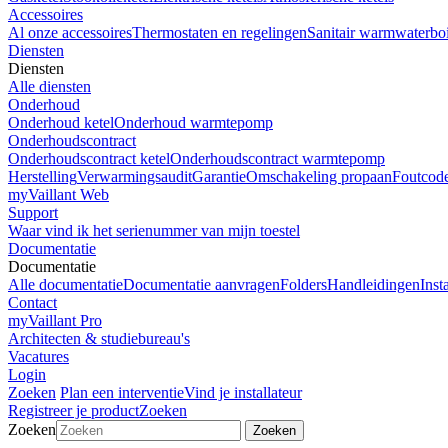
Accessoires
Al onze accessoires
Thermostaten en regelingen
Sanitair warmwaterboi
Diensten
Diensten
Alle diensten
Onderhoud
Onderhoud ketel
Onderhoud warmtepomp
Onderhoudscontract
Onderhoudscontract ketel
Onderhoudscontract warmtepomp
Herstelling
Verwarmingsaudit
Garantie
Omschakeling propaan
Foutcod
myVaillant Web
Support
Waar vind ik het serienummer van mijn toestel
Documentatie
Documentatie
Alle documentatie
Documentatie aanvragen
Folders
Handleidingen
Inst
Contact
myVaillant Pro
Architecten & studiebureau's
Vacatures
Login
Zoeken
Plan een interventie
Vind je installateur
Registreer je product
Zoeken
Zoeken
Zoeken