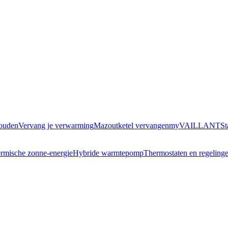
houden
Vervang je verwarming
Mazoutketel vervangen
myVAILLANT
St
rmische zonne-energie
Hybride warmtepomp
Thermostaten en regeling