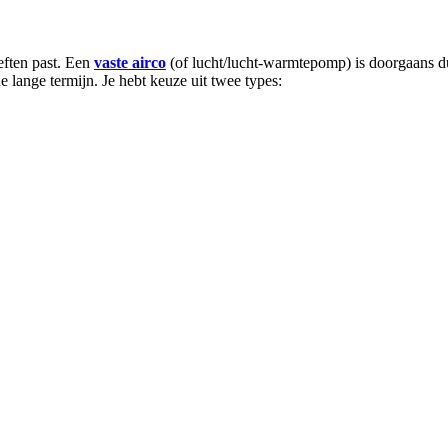
eften past. Een
vaste airco
(of lucht/lucht-warmtepomp) is doorgaans du
e lange termijn. Je hebt keuze uit twee types: