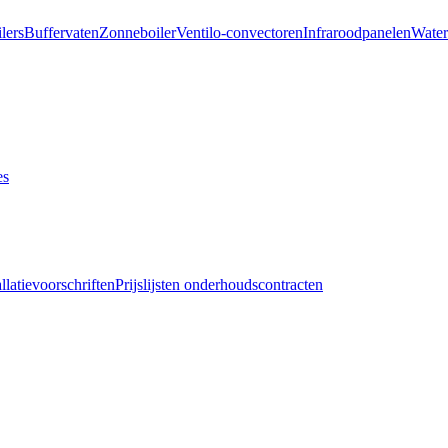
lers
Buffervaten
Zonneboiler
Ventilo-convectoren
Infraroodpanelen
Water
es
allatievoorschriften
Prijslijsten onderhoudscontracten