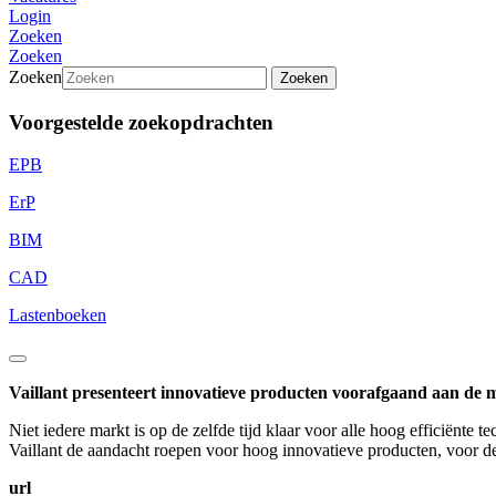
Login
Zoeken
Zoeken
Zoeken
Zoeken
Voorgestelde zoekopdrachten
EPB
ErP
BIM
CAD
Lastenboeken
Vaillant presenteert innovatieve producten voorafgaand aan de 
Niet iedere markt is op de zelfde tijd klaar voor alle hoog efficiënte
Vaillant de aandacht roepen voor hoog innovatieve producten, voor d
url