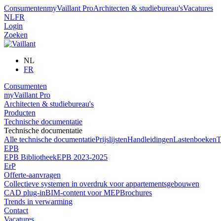
Consumenten
myVaillant Pro
Architecten & studiebureau's
Vacatures
NL
FR
Login
Zoeken
NL
FR
Consumenten
myVaillant Pro
Architecten & studiebureau's
Producten
Technische documentatie
Technische documentatie
Alle technische documentatie
Prijslijsten
Handleidingen
Lastenboeken
T
EPB
EPB Bibliotheek
EPB 2023-2025
ErP
Offerte-aanvragen
Collectieve systemen in overdruk voor appartementsgebouwen
CAD plug-in
BIM-content voor MEP
Brochures
Trends in verwarming
Contact
Vacatures