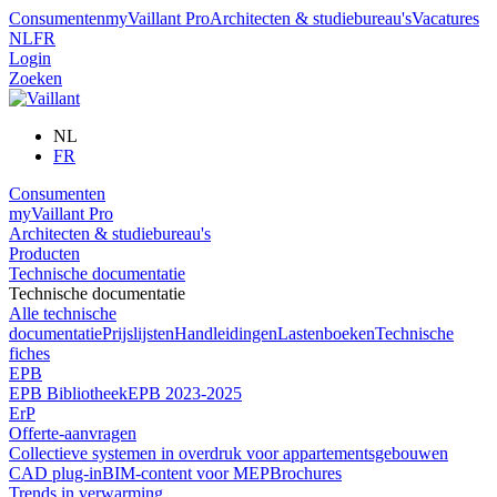
Consumenten
myVaillant Pro
Architecten & studiebureau's
Vacatures
NL
FR
Login
Zoeken
NL
FR
Consumenten
myVaillant Pro
Architecten & studiebureau's
Producten
Technische documentatie
Technische documentatie
Alle technische
documentatie
Prijslijsten
Handleidingen
Lastenboeken
Technische
fiches
EPB
EPB Bibliotheek
EPB 2023-2025
ErP
Offerte-aanvragen
Collectieve systemen in overdruk voor appartementsgebouwen
CAD plug-in
BIM-content voor MEP
Brochures
Trends in verwarming