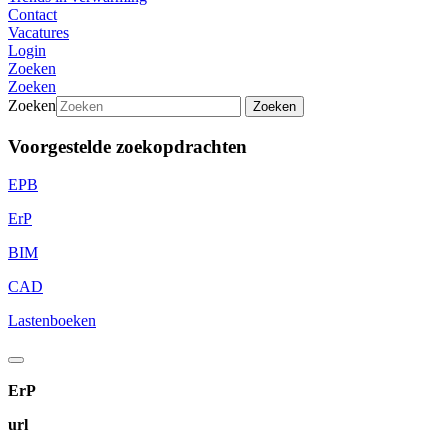
Contact
Vacatures
Login
Zoeken
Zoeken
Zoeken
Zoeken
Voorgestelde zoekopdrachten
EPB
ErP
BIM
CAD
Lastenboeken
ErP
url