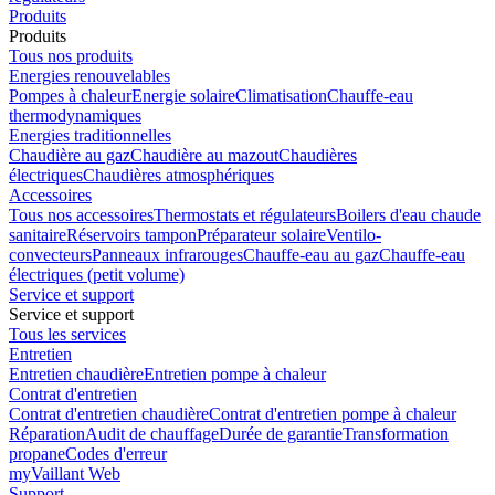
Produits
Produits
Tous nos produits
Energies renouvelables
Pompes à chaleur
Energie solaire
Climatisation
Chauffe-eau
thermodynamiques
Energies traditionnelles
Chaudière au gaz
Chaudière au mazout
Chaudières
électriques
Chaudières atmosphériques
Accessoires
Tous nos accessoires
Thermostats et régulateurs
Boilers d'eau chaude
sanitaire
Réservoirs tampon
Préparateur solaire
Ventilo-
convecteurs
Panneaux infrarouges
Chauffe-eau au gaz
Chauffe-eau
électriques (petit volume)
Service et support
Service et support
Tous les services
Entretien
Entretien chaudière
Entretien pompe à chaleur
Contrat d'entretien
Contrat d'entretien chaudière
Contrat d'entretien pompe à chaleur
Réparation
Audit de chauffage
Durée de garantie
Transformation
propane
Codes d'erreur
myVaillant Web
Support