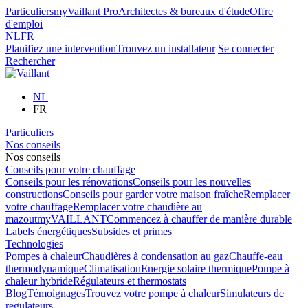
Particuliers
myVaillant Pro
Architectes & bureaux d'étude
Offre
d'emploi
NL
FR
Planifiez une intervention
Trouvez un installateur
Se connecter
Rechercher
NL
FR
Particuliers
Nos conseils
Nos conseils
Conseils pour votre chauffage
Conseils pour les rénovations
Conseils pour les nouvelles
constructions
Conseils pour garder votre maison fraîche
Remplacer
votre chauffage
Remplacer votre chaudière au
mazout
myVAILLANT
Commencez à chauffer de manière durable
Labels énergétiques
Subsides et primes
Technologies
Pompes à chaleur
Chaudières à condensation au gaz
Chauffe-eau
thermodynamique
Climatisation
Energie solaire thermique
Pompe à
chaleur hybride
Régulateurs et thermostats
Blog
Témoignages
Trouvez votre pompe à chaleur
Simulateurs de
regulateurs