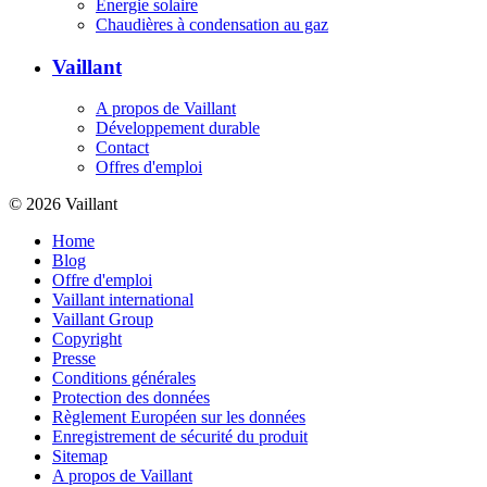
Energie solaire
Chaudières à condensation au gaz
Vaillant
A propos de Vaillant
Développement durable
Contact
Offres d'emploi
© 2026 Vaillant
Home
Blog
Offre d'emploi
Vaillant international
Vaillant Group
Copyright
Presse
Conditions générales
Protection des données
Règlement Européen sur les données
Enregistrement de sécurité du produit
Sitemap
A propos de Vaillant