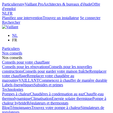
Particuliers
myVaillant Pro
Architectes & bureaux d'étude
Offre
d'emploi
NL
FR
Planifiez une intervention
Trouvez un installateur
Se connecter
Rechercher
NL
FR
Particuliers
Nos conseils
Nos conseils
Conseils pour votre chauffage
Conseils pour les rénovations
Conseils pour les nouvelles
constructions
Conseils pour garder votre maison fraîche
Remplacer
votre chauffage
Remplacer votre chaudière au
mazout
myVAILLANT
Commencez à chauffer de manière durable
Labels énergétiques
Subsides et primes
Technologies
Pompes à chaleur
Chaudières à condensation au gaz
Chauffe-eau
thermodynamique
Climatisation
Energie solaire thermique
Pompe à
chaleur hybride
Régulateurs et thermostats
Blog
Témoignages
Trouvez votre pompe à chaleur
Simulateurs de
regulateurs