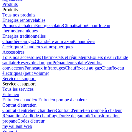
Produits
Produits
Tous nos produits
Energies renouvelables
Pompes à chaleur
Energie solaire
Climatisation
Chauffe-eau
thermodynamiques
Energies traditionnelles
Chaudière au gaz
Chaudière au mazout
Chaudières
électriques
Chaudières atmosphériques
Accessoires
Tous nos accessoires
Thermostats et régulateurs
Boilers d'eau chaude
sanitaire
Réservoirs tampon
Préparateur solaire
Ventilo-
convecteurs
Panneaux infrarouges
Chauffe-eau au gaz
Chauffe-eau
électriques (petit volume)
Service et support
Service et support
Tous les services
Entretien
Entretien chaudière
Entretien pompe à chaleur
Contrat d'entretien
Contrat d'entretien chaudière
Contrat d'entretien pompe à chaleur
Réparation
Audit de chauffage
Durée de garantie
Transformation
propane
Codes d'erreur
myVaillant Web
Support