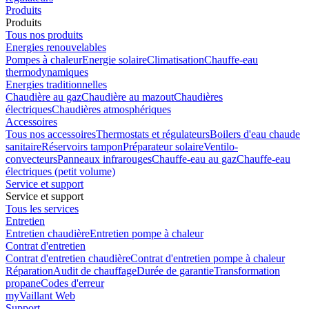
Produits
Produits
Tous nos produits
Energies renouvelables
Pompes à chaleur
Energie solaire
Climatisation
Chauffe-eau
thermodynamiques
Energies traditionnelles
Chaudière au gaz
Chaudière au mazout
Chaudières
électriques
Chaudières atmosphériques
Accessoires
Tous nos accessoires
Thermostats et régulateurs
Boilers d'eau chaude
sanitaire
Réservoirs tampon
Préparateur solaire
Ventilo-
convecteurs
Panneaux infrarouges
Chauffe-eau au gaz
Chauffe-eau
électriques (petit volume)
Service et support
Service et support
Tous les services
Entretien
Entretien chaudière
Entretien pompe à chaleur
Contrat d'entretien
Contrat d'entretien chaudière
Contrat d'entretien pompe à chaleur
Réparation
Audit de chauffage
Durée de garantie
Transformation
propane
Codes d'erreur
myVaillant Web
Support