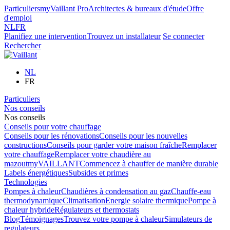
Particuliers
myVaillant Pro
Architectes & bureaux d'étude
Offre
d'emploi
NL
FR
Planifiez une intervention
Trouvez un installateur
Se connecter
Rechercher
NL
FR
Particuliers
Nos conseils
Nos conseils
Conseils pour votre chauffage
Conseils pour les rénovations
Conseils pour les nouvelles
constructions
Conseils pour garder votre maison fraîche
Remplacer
votre chauffage
Remplacer votre chaudière au
mazout
myVAILLANT
Commencez à chauffer de manière durable
Labels énergétiques
Subsides et primes
Technologies
Pompes à chaleur
Chaudières à condensation au gaz
Chauffe-eau
thermodynamique
Climatisation
Energie solaire thermique
Pompe à
chaleur hybride
Régulateurs et thermostats
Blog
Témoignages
Trouvez votre pompe à chaleur
Simulateurs de
regulateurs