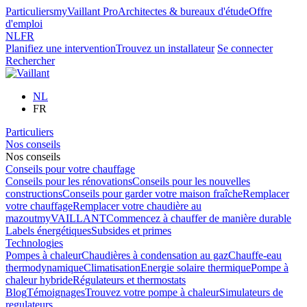
Particuliers
myVaillant Pro
Architectes & bureaux d'étude
Offre
d'emploi
NL
FR
Planifiez une intervention
Trouvez un installateur
Se connecter
Rechercher
NL
FR
Particuliers
Nos conseils
Nos conseils
Conseils pour votre chauffage
Conseils pour les rénovations
Conseils pour les nouvelles
constructions
Conseils pour garder votre maison fraîche
Remplacer
votre chauffage
Remplacer votre chaudière au
mazout
myVAILLANT
Commencez à chauffer de manière durable
Labels énergétiques
Subsides et primes
Technologies
Pompes à chaleur
Chaudières à condensation au gaz
Chauffe-eau
thermodynamique
Climatisation
Energie solaire thermique
Pompe à
chaleur hybride
Régulateurs et thermostats
Blog
Témoignages
Trouvez votre pompe à chaleur
Simulateurs de
regulateurs