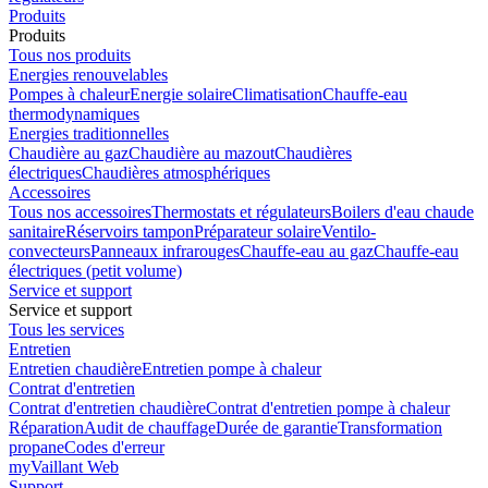
Produits
Produits
Tous nos produits
Energies renouvelables
Pompes à chaleur
Energie solaire
Climatisation
Chauffe-eau
thermodynamiques
Energies traditionnelles
Chaudière au gaz
Chaudière au mazout
Chaudières
électriques
Chaudières atmosphériques
Accessoires
Tous nos accessoires
Thermostats et régulateurs
Boilers d'eau chaude
sanitaire
Réservoirs tampon
Préparateur solaire
Ventilo-
convecteurs
Panneaux infrarouges
Chauffe-eau au gaz
Chauffe-eau
électriques (petit volume)
Service et support
Service et support
Tous les services
Entretien
Entretien chaudière
Entretien pompe à chaleur
Contrat d'entretien
Contrat d'entretien chaudière
Contrat d'entretien pompe à chaleur
Réparation
Audit de chauffage
Durée de garantie
Transformation
propane
Codes d'erreur
myVaillant Web
Support