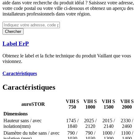
aide dans votre recherche du produit idéal ? Saisissez votre adresse,
votre code postal ou votre ville ci-dessous et obtenez un aperçu des
installateurs professionnels dans votre région.
Chercher
Label ErP
Obtenez le label et la fiche technique du produit Vaillant que vous
visionnez.
Caractéristiques
Caractéristiques
VIH S
VIH S
VIH S
VIH S
auroSTOR
750
1000
1500
2000
Dimensions
Hauteur sans / avec
1745 /
2025 /
2015 /
2330 /
isolation(mm)
1840
2120
2140
2460
Diamètre du tube sans / avec
790 /
790 /
1000 /
1100 /
isolation (mm)
1030
1030
1300
1400