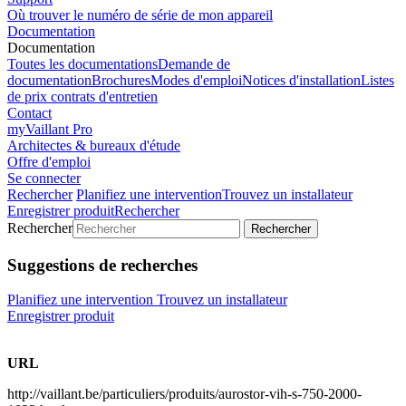
Où trouver le numéro de série de mon appareil
Documentation
Documentation
Toutes les documentations
Demande de
documentation
Brochures
Modes d'emploi
Notices d'installation
Listes
de prix contrats d'entretien
Contact
myVaillant Pro
Architectes & bureaux d'étude
Offre d'emploi
Se connecter
Rechercher
Planifiez une intervention
Trouvez un installateur
Enregistrer produit
Rechercher
Rechercher
Rechercher
Suggestions de recherches
Planifiez une intervention
Trouvez un installateur
Enregistrer produit
URL
http://vaillant.be/particuliers/produits/aurostor-vih-s-750-2000-