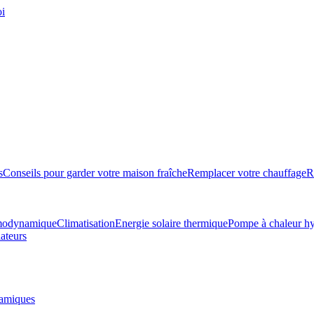
oi
s
Conseils pour garder votre maison fraîche
Remplacer votre chauffage
R
rmodynamique
Climatisation
Energie solaire thermique
Pompe à chaleur hy
ateurs
amiques