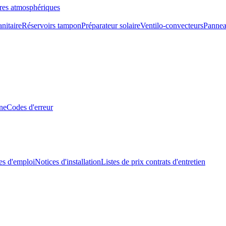
res atmosphériques
nitaire
Réservoirs tampon
Préparateur solaire
Ventilo-convecteurs
Pannea
ne
Codes d'erreur
s d'emploi
Notices d'installation
Listes de prix contrats d'entretien