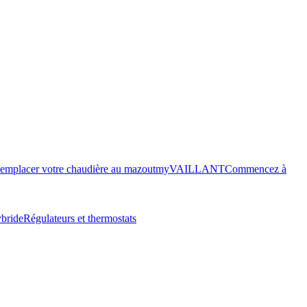
emplacer votre chaudière au mazout
myVAILLANT
Commencez à
bride
Régulateurs et thermostats