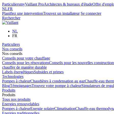
Particuliers
myVaillant Pro
Architectes & bureaux d'étude
Offre d'empl
NL
FR
Planifiez une intervention
Trouvez un installateur
Se connecter
Rechercher
NL
FR
Particuliers
Nos conseils
Nos conseils
Conseils pour votre chauffage
Conseils pour les rénovations
Conseils pour les nouvelles construction
chauffer de manière durable
Labels énergétiques
Subsides et primes
Technologies
Pompes à chaleur
Chaudières à condensation au gaz
Chauffe-eau the
Blog
Témoignages
Trouvez votre pompe à chaleur
Simulateurs de regul
Produits
Produits
Tous nos produits
Energies renouvelables
Pompes à chaleur
Energie solaire
Climatisation
Chauffe-eau thermodyn
Energies traditionnelles