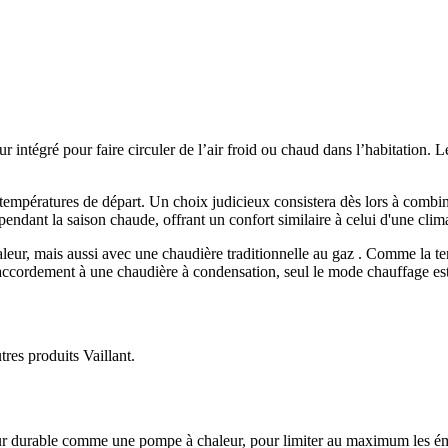
r intégré pour faire circuler de l’air froid ou chaud dans l’habitation.
mpératures de départ. Un choix judicieux consistera dès lors à combine
endant la saison chaude, offrant un confort similaire à celui d'une clima
eur, mais aussi avec une chaudière traditionnelle au gaz . Comme la te
accordement à une chaudière à condensation, seul le mode chauffage est
res produits Vaillant.
 durable comme une pompe à chaleur, pour limiter au maximum les émiss