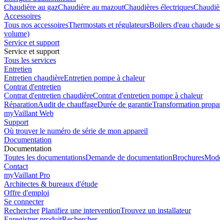
Chaudière au gaz
Chaudière au mazout
Chaudières électriques
Chaudiè
Accessoires
Tous nos accessoires
Thermostats et régulateurs
Boilers d'eau chaude sa
volume)
Service et support
Service et support
Tous les services
Entretien
Entretien chaudière
Entretien pompe à chaleur
Contrat d'entretien
Contrat d'entretien chaudière
Contrat d'entretien pompe à chaleur
Réparation
Audit de chauffage
Durée de garantie
Transformation propa
myVaillant Web
Support
Où trouver le numéro de série de mon appareil
Documentation
Documentation
Toutes les documentations
Demande de documentation
Brochures
Mode
Contact
myVaillant Pro
Architectes & bureaux d'étude
Offre d'emploi
Se connecter
Rechercher
Planifiez une intervention
Trouvez un installateur
Enregistrer produit
Rechercher