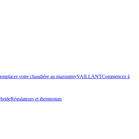
emplacer votre chaudière au mazout
myVAILLANT
Commencez à
bride
Régulateurs et thermostats