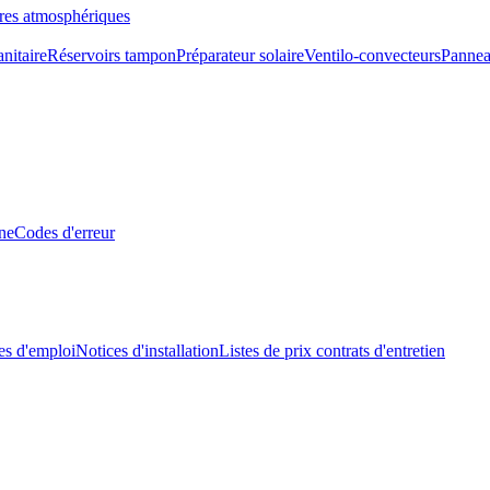
res atmosphériques
nitaire
Réservoirs tampon
Préparateur solaire
Ventilo-convecteurs
Pannea
ne
Codes d'erreur
s d'emploi
Notices d'installation
Listes de prix contrats d'entretien