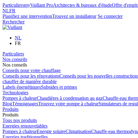
Particuliers
myVaillant Pro
Architectes & bureaux d'étude
Offre d'empl
NL
FR
Planifiez une intervention
Trouvez un installateur
Se connecter
Rechercher
NL
FR
Particuliers
Nos conseils
Nos conseils
Conseils pour votre chauffage
Conseils pour les rénovations
Conseils pour les nouvelles construction
chauffer de manière durable
Labels énergétiques
Subsides et primes
Technologies
Pompes à chaleur
Chaudières à condensation au gaz
Chauffe-eau the
Blog
Témoignages
Trouvez votre pompe à chaleur
Simulateurs de regul
Produits
Produits
Tous nos produits
Energies renouvelables
Pompes à chaleur
Energie solaire
Climatisation
Chauffe-eau thermodyn
Energies traditionnelles