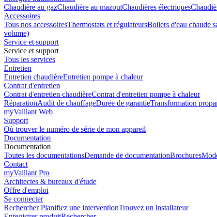
Chaudière au gaz
Chaudière au mazout
Chaudières électriques
Chaudiè
Accessoires
Tous nos accessoires
Thermostats et régulateurs
Boilers d'eau chaude sa
volume)
Service et support
Service et support
Tous les services
Entretien
Entretien chaudière
Entretien pompe à chaleur
Contrat d'entretien
Contrat d'entretien chaudière
Contrat d'entretien pompe à chaleur
Réparation
Audit de chauffage
Durée de garantie
Transformation propa
myVaillant Web
Support
Où trouver le numéro de série de mon appareil
Documentation
Documentation
Toutes les documentations
Demande de documentation
Brochures
Mode
Contact
myVaillant Pro
Architectes & bureaux d'étude
Offre d'emploi
Se connecter
Rechercher
Planifiez une intervention
Trouvez un installateur
Enregistrer produit
Rechercher