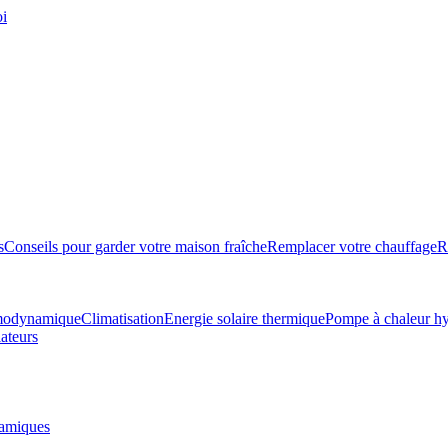
oi
s
Conseils pour garder votre maison fraîche
Remplacer votre chauffage
R
rmodynamique
Climatisation
Energie solaire thermique
Pompe à chaleur hy
ateurs
amiques