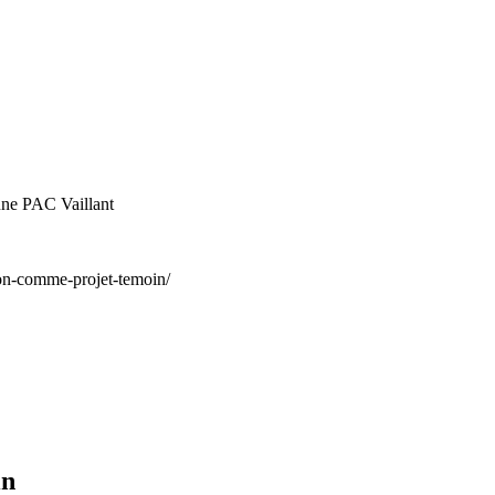
 une PAC Vaillant
tion-comme-projet-temoin/
in