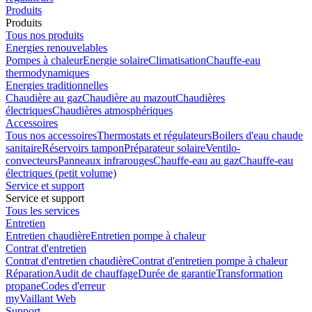
Produits
Produits
Tous nos produits
Energies renouvelables
Pompes à chaleur
Energie solaire
Climatisation
Chauffe-eau
thermodynamiques
Energies traditionnelles
Chaudière au gaz
Chaudière au mazout
Chaudières
électriques
Chaudières atmosphériques
Accessoires
Tous nos accessoires
Thermostats et régulateurs
Boilers d'eau chaude
sanitaire
Réservoirs tampon
Préparateur solaire
Ventilo-
convecteurs
Panneaux infrarouges
Chauffe-eau au gaz
Chauffe-eau
électriques (petit volume)
Service et support
Service et support
Tous les services
Entretien
Entretien chaudière
Entretien pompe à chaleur
Contrat d'entretien
Contrat d'entretien chaudière
Contrat d'entretien pompe à chaleur
Réparation
Audit de chauffage
Durée de garantie
Transformation
propane
Codes d'erreur
myVaillant Web
Support