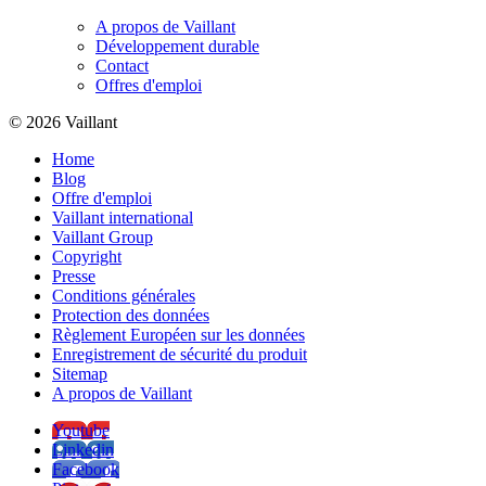
A propos de Vaillant
Développement durable
Contact
Offres d'emploi
© 2026 Vaillant
Home
Blog
Offre d'emploi
Vaillant international
Vaillant Group
Copyright
Presse
Conditions générales
Protection des données
Règlement Européen sur les données
Enregistrement de sécurité du produit
Sitemap
A propos de Vaillant
Youtube
Linkedin
Facebook