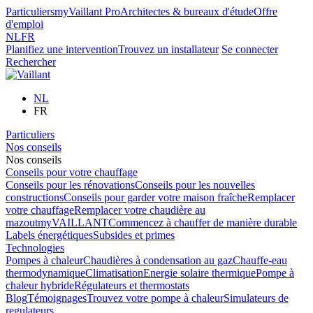
Particuliers
myVaillant Pro
Architectes & bureaux d'étude
Offre
d'emploi
NL
FR
Planifiez une intervention
Trouvez un installateur
Se connecter
Rechercher
NL
FR
Particuliers
Nos conseils
Nos conseils
Conseils pour votre chauffage
Conseils pour les rénovations
Conseils pour les nouvelles
constructions
Conseils pour garder votre maison fraîche
Remplacer
votre chauffage
Remplacer votre chaudière au
mazout
myVAILLANT
Commencez à chauffer de manière durable
Labels énergétiques
Subsides et primes
Technologies
Pompes à chaleur
Chaudières à condensation au gaz
Chauffe-eau
thermodynamique
Climatisation
Energie solaire thermique
Pompe à
chaleur hybride
Régulateurs et thermostats
Blog
Témoignages
Trouvez votre pompe à chaleur
Simulateurs de
regulateurs