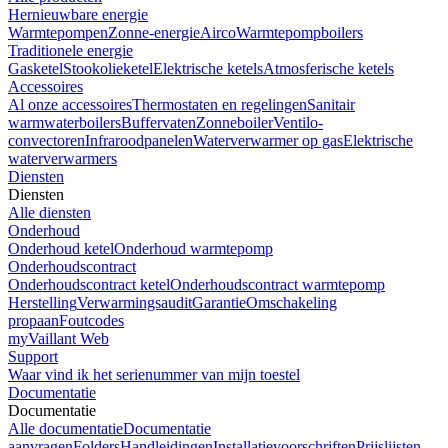
Hernieuwbare energie
Warmtepompen
Zonne-energie
Airco
Warmtepompboilers
Traditionele energie
Gasketel
Stookolieketel
Elektrische ketels
Atmosferische ketels
Accessoires
Al onze accessoires
Thermostaten en regelingen
Sanitair
warmwaterboilers
Buffervaten
Zonneboiler
Ventilo-
convectoren
Infraroodpanelen
Waterverwarmer op gas
Elektrische
waterverwarmers
Diensten
Diensten
Alle diensten
Onderhoud
Onderhoud ketel
Onderhoud warmtepomp
Onderhoudscontract
Onderhoudscontract ketel
Onderhoudscontract warmtepomp
Herstelling
Verwarmingsaudit
Garantie
Omschakeling
propaan
Foutcodes
myVaillant Web
Support
Waar vind ik het serienummer van mijn toestel
Documentatie
Documentatie
Alle documentatie
Documentatie
aanvragen
Folders
Handleidingen
Installatievoorschriften
Prijslijsten