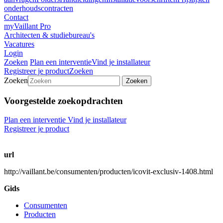
onderhoudscontracten
Contact
myVaillant Pro
Architecten & studiebureau's
Vacatures
Login
Zoeken
Plan een interventie
Vind je installateur
Registreer je product
Zoeken
Zoeken
Zoeken
Voorgestelde zoekopdrachten
Plan een interventie
Vind je installateur
Registreer je product
url
http://vaillant.be/consumenten/producten/icovit-exclusiv-1408.html
Gids
Consumenten
Producten