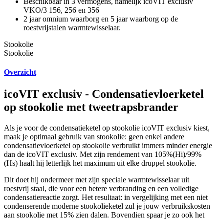
Beschikbaar in 3 vermogens, namelijk icoVIT exclusiv
VKO/3 156, 256 en 356
2 jaar omnium waarborg en 5 jaar waarborg op de
roestvrijstalen warmtewisselaar.
Stookolie
Stookolie
Overzicht
icoVIT exclusiv - Condensatievloerketel
op stookolie met tweetrapsbrander
Als je voor de condensatieketel op stookolie icoVIT exclusiv kiest,
maak je optimaal gebruik van stookolie: geen enkel andere
condensatievloerketel op stookolie verbruikt immers minder energie
dan de icoVIT exclusiv. Met zijn rendement van 105%(Hi)/99%
(Hs) haalt hij letterlijk het maximum uit elke druppel stookolie.
Dit doet hij ondermeer met zijn speciale warmtewisselaar uit
roestvrij staal, die voor een betere verbranding en een volledige
condensatiereactie zorgt. Het resultaat: in vergelijking met een niet
condenserende moderne stookolieketel zul je jouw verbruikskosten
aan stookolie met 15% zien dalen. Bovendien spaar je zo ook het