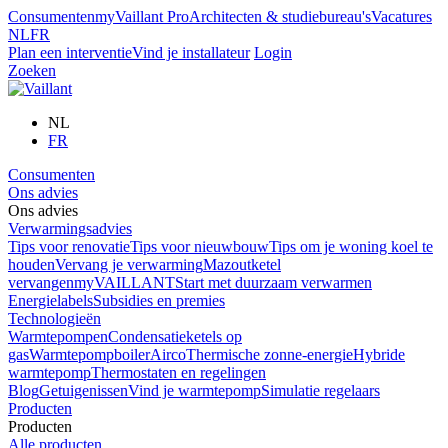
Consumenten
myVaillant Pro
Architecten & studiebureau's
Vacatures
NL
FR
Plan een interventie
Vind je installateur
Login
Zoeken
NL
FR
Consumenten
Ons advies
Ons advies
Verwarmingsadvies
Tips voor renovatie
Tips voor nieuwbouw
Tips om je woning koel te
houden
Vervang je verwarming
Mazoutketel
vervangen
myVAILLANT
Start met duurzaam verwarmen
Energielabels
Subsidies en premies
Technologieën
Warmtepompen
Condensatieketels op
gas
Warmtepompboiler
Airco
Thermische zonne-energie
Hybride
warmtepomp
Thermostaten en regelingen
Blog
Getuigenissen
Vind je warmtepomp
Simulatie regelaars
Producten
Producten
Alle producten