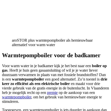
aroSTOR plus warmtepompboiler als hernieuwbaar
alternatief voor warm water
Warmtepompboiler voor de badkamer
Voor warm water in je badkamer kijk je het best naar een
boiler op
gas
. Heeft je huis geen gasaansluiting of wil je je water liever
duurzaam verwarmen in plaats van met fossiele brandstoffen? Dan
is een
warmtepompboiler
een goed alternatief. Zo’n toestel is
drie
keer zo efficiënt als een elektrische boiler
en maakt voor drie
vierde gebruik van de gratis energie in de buitenlucht. In Vlaanderen
heb je mogelijk recht op een
premie
op de aankoop van een
warmtepompboiler
, om het gebruik van hernieuwbare energie te
stimuleren.
Toegegeven, een warmtepompboiler is iets duurder in aankoop dan