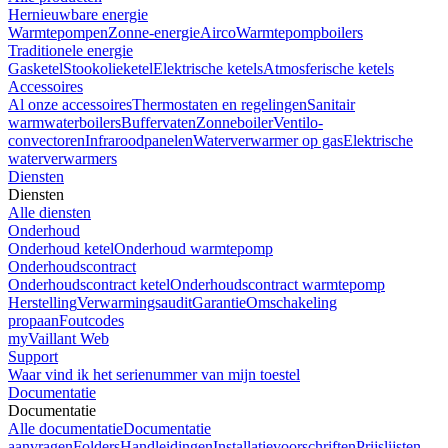
Hernieuwbare energie
Warmtepompen
Zonne-energie
Airco
Warmtepompboilers
Traditionele energie
Gasketel
Stookolieketel
Elektrische ketels
Atmosferische ketels
Accessoires
Al onze accessoires
Thermostaten en regelingen
Sanitair
warmwaterboilers
Buffervaten
Zonneboiler
Ventilo-
convectoren
Infraroodpanelen
Waterverwarmer op gas
Elektrische
waterverwarmers
Diensten
Diensten
Alle diensten
Onderhoud
Onderhoud ketel
Onderhoud warmtepomp
Onderhoudscontract
Onderhoudscontract ketel
Onderhoudscontract warmtepomp
Herstelling
Verwarmingsaudit
Garantie
Omschakeling
propaan
Foutcodes
myVaillant Web
Support
Waar vind ik het serienummer van mijn toestel
Documentatie
Documentatie
Alle documentatie
Documentatie
aanvragen
Folders
Handleidingen
Installatievoorschriften
Prijslijsten