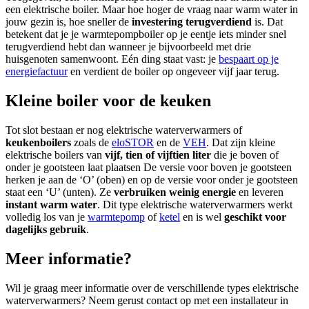
een elektrische boiler. Maar hoe hoger de vraag naar warm water in
jouw gezin is, hoe sneller de
investering terugverdiend
is. Dat
betekent dat je je warmtepompboiler op je eentje iets minder snel
terugverdiend hebt dan wanneer je bijvoorbeeld met drie
huisgenoten samenwoont. Eén ding staat vast: je
bespaart op je
energiefactuur
en verdient de boiler op ongeveer vijf jaar terug.
Kleine boiler voor de keuken
Tot slot bestaan er nog elektrische waterverwarmers of
keukenboilers
zoals de
eloSTOR
en de
VEH
. Dat zijn kleine
elektrische boilers van
vijf, tien of vijftien liter
die je boven of
onder je gootsteen laat plaatsen De versie voor boven je gootsteen
herken je aan de ‘O’ (oben) en op de versie voor onder je gootsteen
staat een ‘U’ (unten). Ze
verbruiken weinig energie
en leveren
instant warm water
. Dit type elektrische waterverwarmers werkt
volledig los van je
warmtepomp
of
ketel
en is wel
geschikt voor
dagelijks gebruik
.
Meer informatie?
Wil je graag meer informatie over de verschillende types elektrische
waterverwarmers? Neem gerust contact op met een installateur in