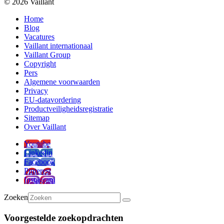
© 2026 Vaillant
Home
Blog
Vacatures
Vaillant internationaal
Vaillant Group
Copyright
Pers
Algemene voorwaarden
Privacy
EU-datavordering
Productveiligheidsregistratie
Sitemap
Over Vaillant
Youtube
Linkedin
Facebook
Pinterest
Instagram
Zoeken
Voorgestelde zoekopdrachten