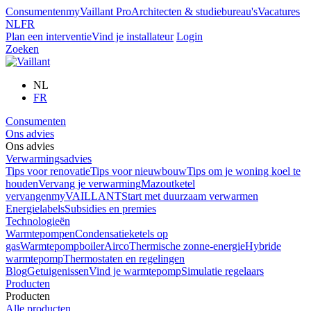
Consumenten
myVaillant Pro
Architecten & studiebureau's
Vacatures
NL
FR
Plan een interventie
Vind je installateur
Login
Zoeken
NL
FR
Consumenten
Ons advies
Ons advies
Verwarmingsadvies
Tips voor renovatie
Tips voor nieuwbouw
Tips om je woning koel te
houden
Vervang je verwarming
Mazoutketel
vervangen
myVAILLANT
Start met duurzaam verwarmen
Energielabels
Subsidies en premies
Technologieën
Warmtepompen
Condensatieketels op
gas
Warmtepompboiler
Airco
Thermische zonne-energie
Hybride
warmtepomp
Thermostaten en regelingen
Blog
Getuigenissen
Vind je warmtepomp
Simulatie regelaars
Producten
Producten
Alle producten