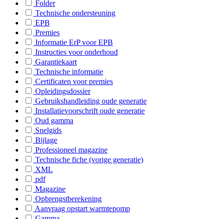
Folder
Technische ondersteuning
EPB
Premies
Informatie ErP voor EPB
Instructies voor onderhoud
Garantiekaart
Technische informatie
Certificaten voor premies
Opleidingsdossier
Gebruikshandleiding oude generatie
Installatievoorschrift oude generatie
Oud gamma
Snelgids
Bijlage
Professioneel magazine
Technische fiche (vorige generatie)
XML
pdf
Magazine
Opbrengstberekening
Aanvraag opstart warmtepomp
Gamma