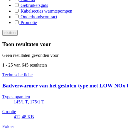
Gebruikersgids
Kabelsecties warmtepompen
Onderhoudscontract
Promotie
sluiten
Toon resultaten voor
Geen resultaten gevonden voor
1
-
25
van 645 resultaten
Technische fiche
Badverwarmer van het gesloten type met LOW NOx
Type apparaten
145/1 T, 175/1 T
Grootte
412,48 KB
Folder