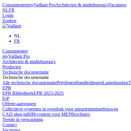
Consumenten
myVaillant Pro
Architecten & studiebureau's
Vacatures
NL
FR
Login
Zoeken
NL
FR
Consumenten
myVaillant Pro
Architecten & studiebureau's
Producten
Technische documentatie
Technische documentatie
Alle technische documentatie
Prijslijsten
Handleidingen
Lastenboeken
T
EPB
EPB Bibliotheek
EPB 2023-2025
ErP
Offerte-aanvragen
Collectieve systemen in overdruk voor appartementsgebouwen
CAD plug-in
BIM-content voor MEP
Brochures
Trends in verwarming
Contact
Vacatures