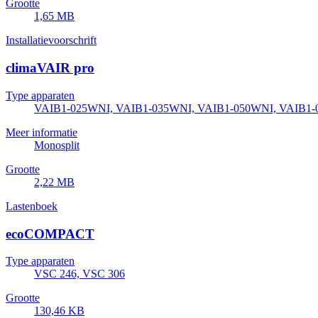
Grootte
1,65 MB
Installatievoorschrift
climaVAIR pro
Type apparaten
VAIB1-025WNI, VAIB1-035WNI, VAIB1-050WNI, VAIB1
Meer informatie
Monosplit
Grootte
2,22 MB
Lastenboek
ecoCOMPACT
Type apparaten
VSC 246, VSC 306
Grootte
130,46 KB