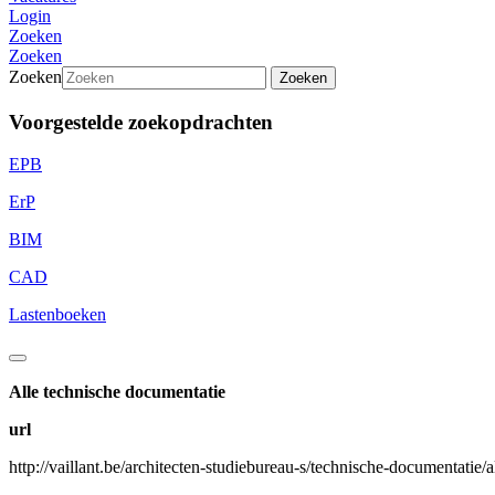
Login
Zoeken
Zoeken
Zoeken
Zoeken
Voorgestelde zoekopdrachten
EPB
ErP
BIM
CAD
Lastenboeken
Alle technische documentatie
url
http://vaillant.be/architecten-studiebureau-s/technische-documentatie/